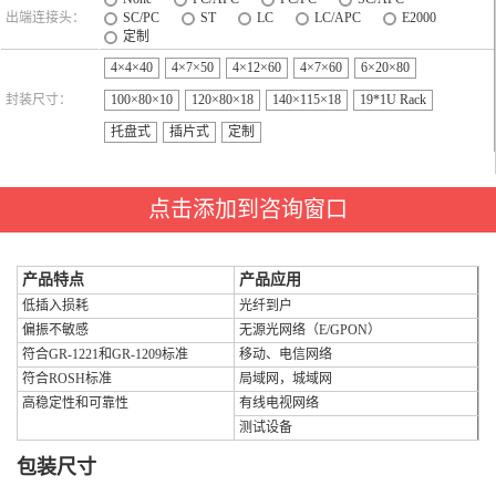
出端连接头：
SC/PC
ST
LC
LC/APC
E2000
定制
4×4×40
4×7×50
4×12×60
4×7×60
6×20×80
封装尺寸：
100×80×10
120×80×18
140×115×18
19*1U Rack
托盘式
插片式
定制
点击添加到咨询窗口
产品特点
产品应用
低插入损耗
光纤到户
偏振不敏感
无源光网络（E/GPON）
符合GR-1221和GR-1209标准
移动、电信网络
符合ROSH标准
局域网，城域网
高稳定性和可靠性
有线电视网络
测试设备
包装尺寸