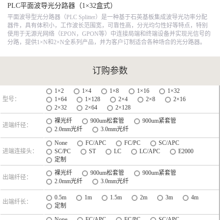
PLC平面波导光分路器（1×32盒式）
平面波导型光分路器（PLC Splitter）是一种基于石英基板集成波导光功率分配
器件，具有体积小，工作波长范围宽，可靠性高，分光均匀性好等特点，特别
使用于无源光网络（EPON，GPON等）中连接局端和终端设备并实现光信号的
分路，提供1×N和2×N全系列产品，并为客户订制适合各种场合的光分路器。
订购参数
1×2
1×4
1×8
1×16
1×32
型号：
1×64
1×128
2×4
2×8
2×16
2×32
2×64
2×128
裸光纤
900um松套管
900um紧套管
进端纤径：
2.0mm光纤
3.0mm光纤
None
FC/APC
FC/PC
SC/APC
进端连接头：
SC/PC
ST
LC
LC/APC
E2000
定制
裸光纤
900um松套管
900um紧套管
出端纤径：
2.0mm光纤
3.0mm光纤
0.5m
1m
1.5m
2m
3m
4m
出端纤长：
定制
None
FC/APC
FC/PC
SC/APC