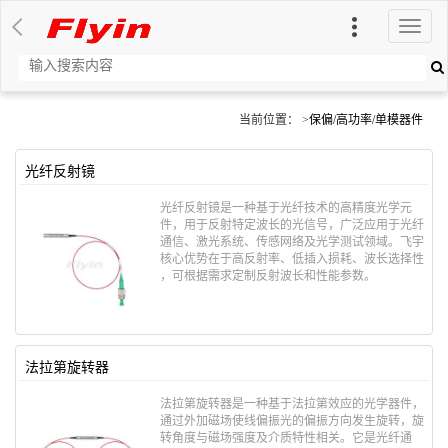
切
换
导
航
当前位置： >
保偏/高功率/单模器件
光纤反射镜
光纤反射镜是一种基于光纤技术的高精度光学元
件，用于​​反射特定波长的光信号​​，广泛应用于光纤
通信、激光系统、传感网络及光学测试领域。飞宇
核心优势在于​​高反射率、低插入损耗、波长选择性​​
，可根据需求定制反射波长和性能参数。
法拉第旋转器
法拉第旋转器是一种基于​​法拉第效应​​的光学器件，
通过外加磁场使线偏振光的偏振方向发生旋转，旋
转角度与磁场强度及介质特性相关。它是光纤通