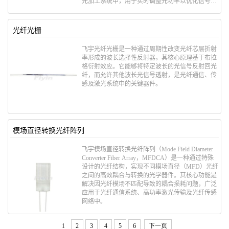
光加工系统中，用于实时调整光功率以优化信号质
量。
光纤光栅
飞宇光纤光栅是一种通过周期性改变光纤芯层折射
率形成的​​波长选择性反射器​​，其核心原理基于​​布拉
格衍射效应​​。它能够将特定波长的光信号反射回光
纤，而允许其他波长光信号透射，是光纤通信、传
感及激光系统中的关键器件。
模场直径转换光纤阵列
飞宇模场直径转换光纤阵列（Mode Field Diameter
Converter Fiber Array，MFDCA）是一种通过特殊
设计的光纤结构，实现​​不同模场直径（MFD）光纤
之间的高效耦合与转换​​的光学器件。其核心功能是
解决因光纤模场不匹配导致的耦合损耗问题，广泛
应用于光纤通信系统、高功率激光传输及光纤传感
网络中。
1
2
3
4
5
6
下一页