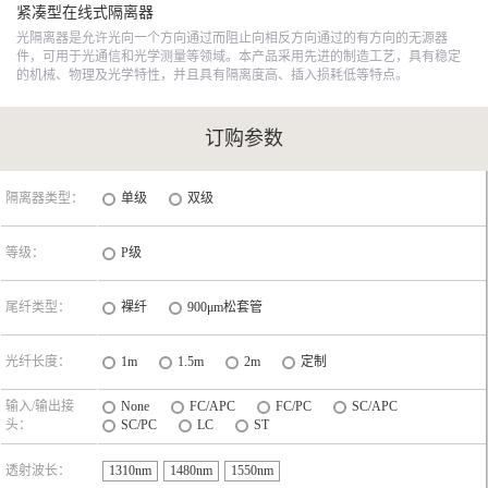
紧凑型在线式隔离器
光隔离器是允许光向一个方向通过而阻止向相反方向通过的有方向的无源器
件，可用于光通信和光学测量等领域。本产品采用先进的制造工艺，具有稳定
的机械、物理及光学特性，并且具有隔离度高、插入损耗低等特点。
订购参数
隔离器类型：
单级
双级
等级：
P级
尾纤类型：
裸纤
900μm松套管
光纤长度：
1m
1.5m
2m
定制
输入/输出接
None
FC/APC
FC/PC
SC/APC
头：
SC/PC
LC
ST
透射波长：
1310nm
1480nm
1550nm