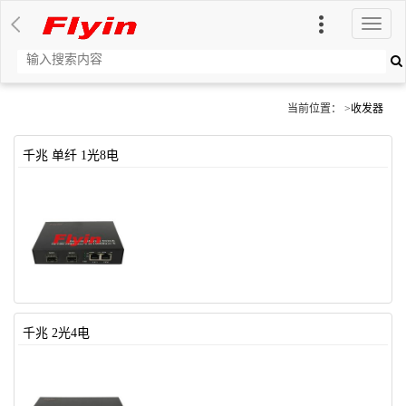
切
换
导
航
当前位置： >
收发器
千兆 单纤 1光8电
千兆 2光4电