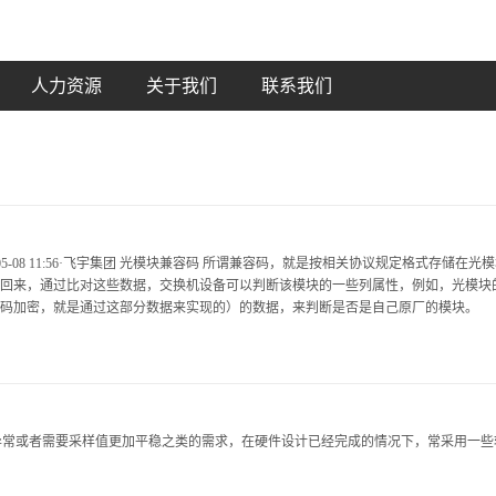
人力资源
关于我们
联系我们
-05-08 11:56·飞宇集团 光模块兼容码 所谓兼容码，就是按相关协议规定格式存储
回来，通过比对这些数据，交换机设备可以判断该模块的一些列属性，例如，光模块
码加密，就是通过这部分数据来实现的）的数据，来判断是否是自己原厂的模块。
异常或者需要采样值更加平稳之类的需求，在硬件设计已经完成的情况下，常采用一