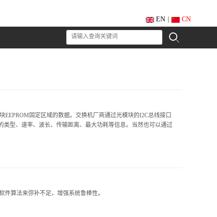
EN
|
CN
在光模块EEPROM固定区域的数据。交换机厂商通过光模块的I2C总线接口
的类型、速率、波长、传输距离、最大功耗等信息。当然也可以通过
些软件算法来弥补不足，增强系统鲁棒性。