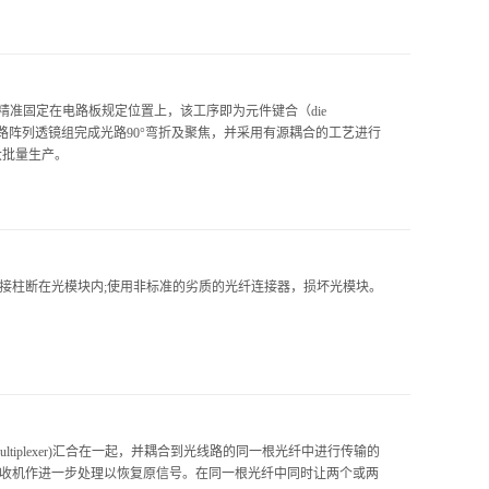
芯片精准固定在电路板规定位置上，该工序即为元件键合（die
采用8路阵列透镜组完成光路90°弯折及聚焦，并采用有源耦合的工艺进行
大批量生产。
接柱断在光模块内;使用非标准的劣质的光纤连接器，损坏光模块。
iplexer)汇合在一起，并耦合到光线路的同一根光纤中进行传输的
后由光接收机作进一步处理以恢复原信号。在同一根光纤中同时让两个或两