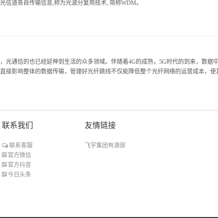
光信道各自传输信息,称为光波分复用技术, 简称WDM。
，光通信的也已经延伸到生活的众多领域。伴随着4G的成熟，5G时代的到来，数据中心
直接影响整体的数据传输，管理好光纤跳线不仅能降低整个光纤网络的运营成本，使
联系我们
友情链接
飞宇集团有源部
联系客服
官方微信
官方抖音
今日头条