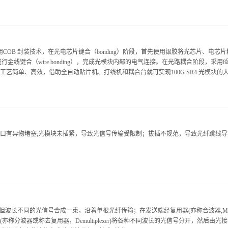
要采用COB 封装技术，在光电芯片键合（bonding）阶段，首先使用银胶将光芯片、电
机进行金线键合（wire bonding），完成光模块内部的电气连接。在光路耦合阶段，
艺简单、高效，借助全自动贴片机、打线机和耦合台就可实现100G SR4 光模块的
口有异物堵塞;光模块未插紧，导致光信号传输受限制；拔插不规范，导致光纤跳线导
但波长不同的光信号合成一束，沿着单根光纤传输；在发送端经复用器(亦称合波器,Mult
亦称分波器或称去复用器，Demultiplexer)将各种不同波长的光信号分开，然