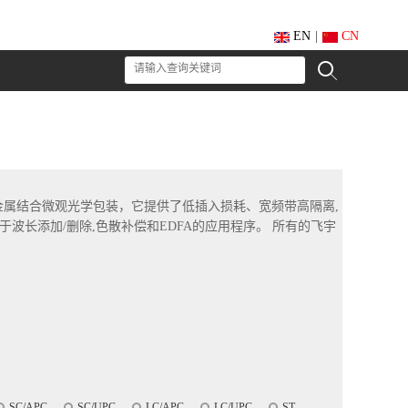
EN
|
CN
和金属结合微观光学包装，它提供了低插入损耗、宽频带高隔离,
波长添加/删除,色散补偿和EDFA的应用程序。 所有的飞宇
SC/APC
SC/UPC
LC/APC
LC/UPC
ST