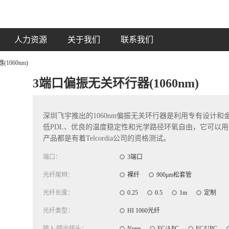
人力资源
关于我们
联系我们
1060nm)
3端口偏振无关环行器(1060nm)
深圳飞宇推出的1060nm偏振无关环行器是利用专有设计
低PDL、优良的温度稳定性和光学路径环氧自由，它可以用于
产品都是有着Telcordia公司的资格测试。
端口：
3端口
光纤尾辫：
裸纤
900μm松套管
光纤长度：
0.25
0.5
1m
定制
光纤类型：
HI 1060光纤
输入/输出接头：
None
FC/APC
FC/UPC