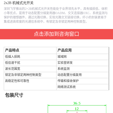
2x2B 机械式光开关
深圳飞宇推出的2×2B机械式光开关性能处于业界领先水平，具有插损低、体积
小等优点，是用于动态配置分插复用器OADM、交叉连接器OXC、系统监测与
保护的理想器件，通过光路切换，实现光路交叉链接切换，纤小的封装更易于
集成进高密度的光通信系统中，有锁定及非锁定两种控制类型。
点击添加到咨询窗口
产品特点
产品应用
低插入损耗
城域网
低信道干扰
实验室研发
波长范围宽
系统监测
锁定及非锁定两种控制类型
动态配置分插复用
高稳定性和可靠性
传输和接收保护
网络测试系统
包装尺寸