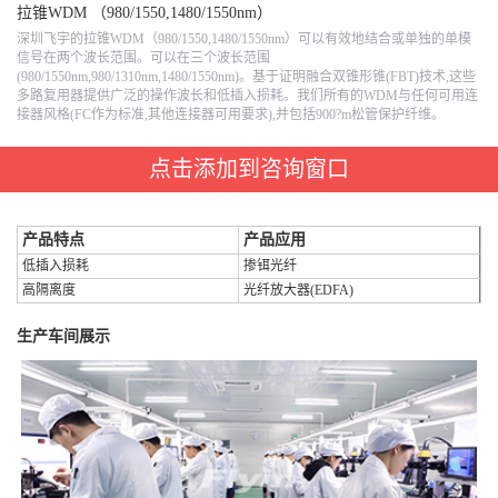
拉锥WDM （980/1550,1480/1550nm）
深圳飞宇的拉锥WDM（980/1550,1480/1550nm）可以有效地结合或单独的单模
信号在两个波长范围。可以在三个波长范围
(980/1550nm,980/1310nm,1480/1550nm)。基于证明融合双锥形锥(FBT)技术,这些
多路复用器提供广泛的操作波长和低插入损耗。我们所有的WDM与任何可用连
接器风格(FC作为标准,其他连接器可用要求),并包括900?m松管保护纤维。
点击添加到咨询窗口
产品特点
产品应用
低插入损耗
掺铒光纤
高隔离度
光纤放大器(EDFA)
生产车间展示