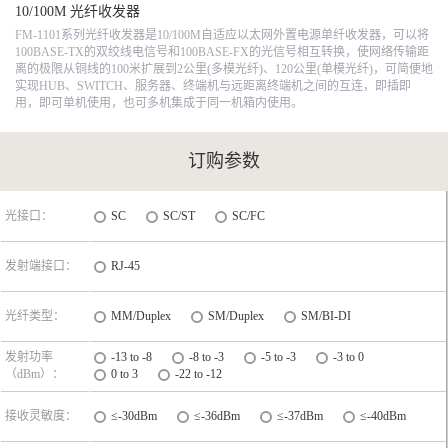
10/100M 光纤收发器
FM-1101系列光纤收发器是10/100M自适应以太网外置电源单纤收发器，可以将
100BASE-TX的双绞线电信号和100BASE-FX的光信号相互转换，使网络传输距
离的极限从铜线的100米扩展到2公里(多模光纤)、120公里(单模光纤)，可简便地
实现HUB、SWITCH、服务器、终端机与远距离终端机之间的互连，即插即
用，即可单机使用，也可多机集成于同一机箱内使用。
订购参数
光接口：
SC
SC/ST
SC/FC
发射端接口：
RJ-45
光纤类型：
MM/Duplex
SM/Duplex
SM/BI-DI
发射功率
-13 to -8
-8 to -3
-5 to -3
-3 to 0
（dBm）：
0 to 3
-22 to -12
接收灵敏度：
≤-30dBm
≤-36dBm
≤-37dBm
≤-40dBm