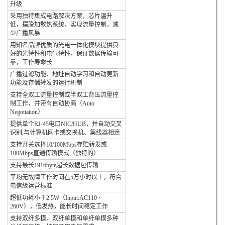
升级
采用独特集成电路解决方案，芯片温升
低，摆脱加散热系统，实现流量控制，减
少广播风暴
用知名品牌优质的光电一体化模块提供良
好的光特性和电气特性，保证数据传输可
靠，工作寿命长
广播过滤功能、地址自动学习和自动更新
功能及存储转发的运行机制
支持全双工流量控制或半双工背压流量控
制工作，并带有自动协商（Auto
Negotiation）
提供单个RJ-45电口NIC/HUB，并自动交叉
识别,与计算机网卡或交换机、集线器相连
支持开关选择10/100Mbps存贮转发或
100Mbps直通传输模式（独特的）
支持最长1916byte超长数据包传输
平均无故障工作时间在5万小时以上，符合
电信级运营标准
超低功耗小于2.5W（Input:AC110 ~
260V），低发热，能长时间稳定工作
支持双纤多模、双纤单模和单纤单模多种