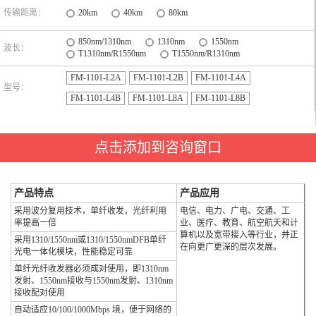
传输距离：
20km
40km
80km
850nm/1310nm
1310nm
1550nm
波长：
T1310nm/R1550nm
T1550nm/R1310nm
FM-1101-L2A
FM-1101-L2B
FM-1101-L4A
型号：
FM-1101-L4B
FM-1101-L8A
FM-1101-L8B
点击添加到咨询窗口
产品特点
产品应用
采用波分复用技术，单纤收发，光纤利用
电信、电力、广电、交通、工
率提高一倍
业、医疗、教育、航空航天和计
算机以及宽带接入等行业，并正
采用1310/1550nm或1310/1550nmDFB单纤
在向更广更深的层次发展。
光电一体化模块，性能稳定可靠
单纤光纤收发器必须成对使用，即1310nm
发射、1550nm接收与1550nm发射、1310nm
接收配对使用
自动适应10/100/1000Mbps 境，便于网络的