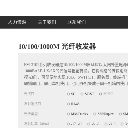
人力资源
关于我们
联系我们
10/100/1000M 光纤收发器
FM-3101系列收发器是10/100/1000M自适应以太网外置
1000BASE-LX/SX的光信号相互转换。它将网络的传输距离的
模光纤)，可简便地实现HUB、SWITCH、服务器、终端机
即插即用，即可单机使用，也可多机集成于同一机箱内使用
光接口：
SC
SC/ST
SC/FC
发射端接口：
RJ-45
光纤类型：
MM/Duplex
SM/Duplex
SM
发射功率（dBm）：
-17~-12
-8~-3
-3~0
＞