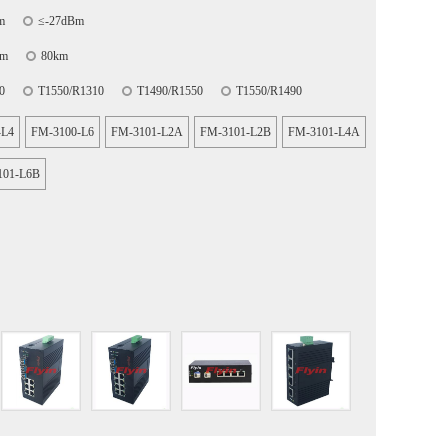
m
≤-27dBm
km
80km
0
T1550/R1310
T1490/R1550
T1550/R1490
-L4
FM-3100-L6
FM-3101-L2A
FM-3101-L2B
FM-3101-L4A
101-L6B