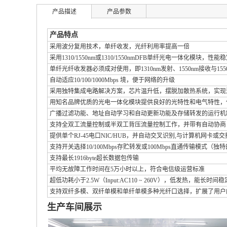
产品描述
产品参数
产品特点
采用波分复用技术，单纤收发，光纤利用率提高一倍
采用1310/1550nm或1310/1550nmDFB单纤光电一体化模块，性能
单纤光纤收发器必须成对使用，即1310nm发射、1550nm接收与155
自动适应10/100/1000Mbps 境，便于网络的升级
采用独特集成电路解决方案，芯片温升低，摆脱加散热系统，实现
用知名品牌优质的光电一体化模块提供良好的光特性和电气特性，
广播过滤功能、地址自动学习和自动更新功能及存储转发的运行机
支持全双工流量控制或半双工背压流量控制工作，并带有自动协商（Auto N
提供单个RJ-45电口NIC/HUB，并自动交叉识别,与计算机网卡或
支持开关选择10/100Mbps存贮转发或100Mbps直通传输模式（独
支持最长1916byte超长数据包传输
平均无故障工作时间在5万小时以上，符合电信级运营标准
超低功耗小于2.5W（Input:AC110 ~ 260V），低发热，能长时间
支持双纤多模、双纤单模和单纤单模多种光纤口选择，扩展了用户
生产车间展示