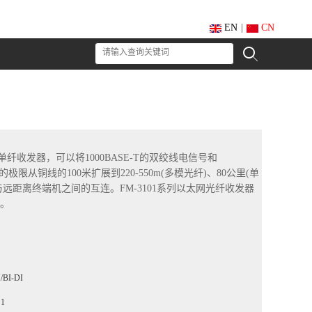
EN
|
CN
电源单纤收发器，可以将1000BASE-T的双绞线电信号和
极限从铜线的100米扩展到220-550m(多模光纤)、80公里(单
与远距离终端机之间的互连。FM-3101系列以太网光纤收发器
。
/BI-DI
1