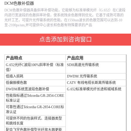
DCM色散补偿器
DCM色散补偿器具备斜率补偿功能，它能够为标准单模光纤（G.652）在C波段
内进行宽波段的色散斜率补偿，使系统残余色散得到优化。它基于成熟可靠的
光纤工艺，可提升光传输系统的性能。在1550nm波长的色散范围可以达到-10
至-2100ps/nm,并可提供中心波长和色散有特殊要求的产品
点击添加到咨询窗口
产品特点
产品应用
G.652光纤C波段100%斜率补偿（标准
SDH高速光传输系统
值）
低插入损耗
DWDM 光传输系统
低偏振模色散
CATV 有线电视长距离传输系统
DWDM系统宽波段色散补偿
G.652标准单模光纤长途和城域系统
性能指标通过Telcordia GR-2854-CORE
标准认证
可靠性通过Telcordia GR-2854-CORE标
准认证
可提供不同的包装样式、连接器类型
和跳线长度
配合飞宇色散补偿型光纤放大器更能