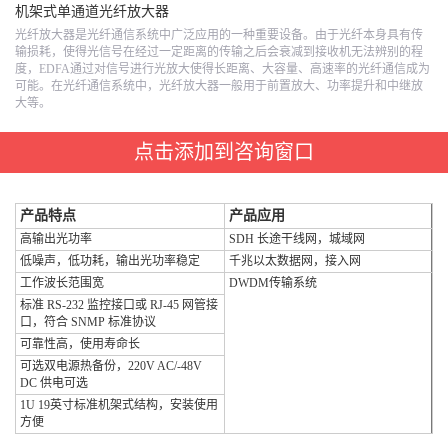
机架式单通道光纤放大器
光纤放大器是光纤通信系统中广泛应用的一种重要设备。由于光纤本身具有传
输损耗，使得光信号在经过一定距离的传输之后会衰减到接收机无法辨别的程
度，EDFA通过对信号进行光放大使得长距离、大容量、高速率的光纤通信成为
可能。在光纤通信系统中，光纤放大器一般用于前置放大、功率提升和中继放
大等。
点击添加到咨询窗口
产品特点
产品应用
高输出光功率
SDH 长途干线网，城域网
低噪声，低功耗，输出光功率稳定
千兆以太数据网，接入网
工作波长范围宽
DWDM传输系统
标准 RS-232 监控接口或 RJ-45 网管接
口，符合 SNMP 标准协议
可靠性高，使用寿命长
可选双电源热备份，220V AC/-48V
DC 供电可选
1U 19英寸标准机架式结构，安装使用
方便