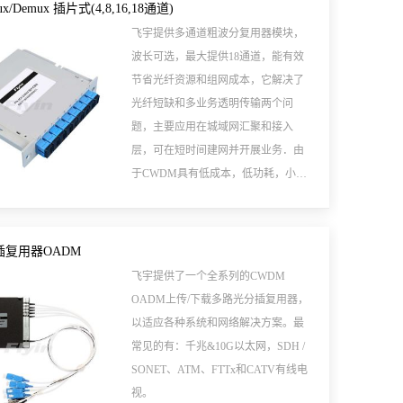
城域网传输。
x/Demux 插片式(4,8,16,18通道)
飞宇提供多通道粗波分复用器模块，
波长可选，最大提供18通道，能有效
节省光纤资源和组网成本，它解决了
光纤短缺和多业务透明传输两个问
题，主要应用在城域网汇聚和接入
层，可在短时间建网并开展业务．由
于CWDM具有低成本，低功耗，小体
积等诸多优点，是一种低价格，高性
能的传输解决方案，现已广泛应用于
城域网传输。
插复用器OADM
飞宇提供了一个全系列的CWDM
OADM上传/下载多路光分插复用器，
以适应各种系统和网络解决方案。最
常见的有：千兆&10G以太网，SDH /
SONET、ATM、FTTx和CATV有线电
视。