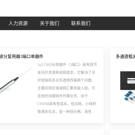
人力资源
关于我们
联系我们
M粗波分复用器3端口单器件
多通道粗波
1x2 CWDM单器件（3端口）能有效节
省光纤资源和组网成本，它解决了光
纤短缺和多业务透明传输两个问题，
主要应用在城域网汇聚和接入层，可
在短时间建网并开展业务．由于
CWDM具有低成本，低功耗，小体积
等诸多优点，是一种低价格，高性能
的传输解决方案，现已广泛应用于城
域网传输。