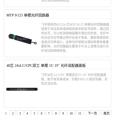
光纤测试和网络修复。
MTP 9/125 单模光纤回路器
飞宇提供的8/12/24 芯MTP 9/125 单模光纤回路器器
常用于测试系统或网络系统中的信号回传，通过回
传信号，可以检测网络链路中潜在的异常。光纤中
的光信号在传输过程中会由于吸收、散射等原因而
造成光功率减小，这种光纤损耗对通信距离有着重
要影响，光纤回路器主要用于针对上述情况进行光
纤测试和网络修复。
48芯 24xLC/UPC双工 单模 1U 19'' 光纤适配器面板
飞宇48芯 LC/UPC 单模双芯1U 19" 光纤适配器面
板，能节省安装成本，匹配FHD 1U固定机箱，实
现灵活应用。
1
2
3
4
5
6
7
8
9
10
11
下一页
尾页