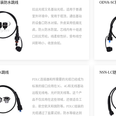
O铠装防水跳线
ODVA-
拉远光缆又名基站光缆，适用于普通
室外环境中，常用于塔顶，通信基站
的设备口防水对接。外皮采用低烟无
卤，防火防水防鼠。芯线内有十组进
口抗拉芳纶。线柔软性好，受布线空
间影响小，收放自如。
水跳线
NSN-L
PDLC连接器和所需要的光缆已经成为
标准的接口应用在3G、4G和无线基站
远程无线电、光纤到天线等。这个产
品不仅应用在这些领域，还很适合工
业、航空航天和国防等。PDLC组装的
光缆通过了盐雾试验，防水等级达到