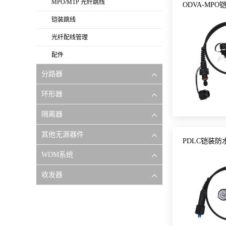
MPO/MTP 光纤跳线
ODVA-MP
铠装跳线
光纤配线管理
配件
分路器
环形器
隔离器
其他无源器件
PDLC铠装防
WDM系统
收发器