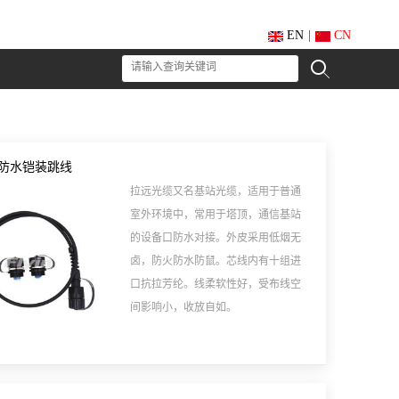
EN
|
CN
LC防水铠装跳线
拉远光缆又名基站光缆，适用于普通
室外环境中，常用于塔顶，通信基站
的设备口防水对接。外皮采用低烟无
卤，防火防水防鼠。芯线内有十组进
口抗拉芳纶。线柔软性好，受布线空
间影响小，收放自如。