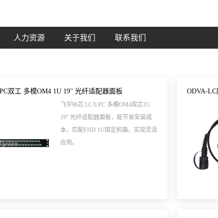
人力资源
关于我们
联系我们
/UPC双工 多模OM4 1U 19'' 光纤适配器面板
ODVA-
飞宇96芯 LC/UPC 多模OM4双芯1U
19" 光纤适配器面板，能节省安装成
本，匹配FHD 1U固定机箱，实现灵活
应用。