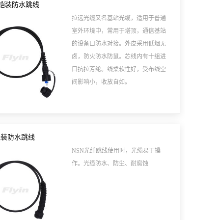
SC铠装防水跳线
拉远光缆又名基站光缆，适用于普通
室外环境中，常用于塔顶，通信基站
的设备口防水对接。外皮采用低烟无
卤，防火防水防鼠。芯线内有十组进
口抗拉芳纶。线柔软性好，受布线空
间影响小，收放自如。
C铠装防水跳线
NSN光纤跳线使用时，光缆易于操
作。光缆防水、防尘、耐腐蚀