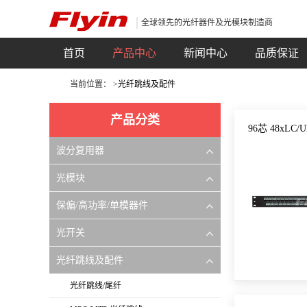
全球领先的光纤器件及光模块制造商
首页
产品中心
新闻中心
品质保证
当前位置： >
光纤跳线及配件
产品分类
96芯 48xLC
波分复用器
光模块
保偏/高功率/单模器件
光开关
光纤跳线及配件
光纤跳线/尾纤