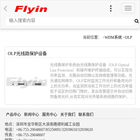
切
换
导
航
当前位置： >
WDM系统
>
OLP
OLP光线路保护设备
光线路保护系统由光线路保护设备（OLP-Optical
Line Protection）和操作维护终端组成，可以实现光
功率监测、光路自动切换以及网络管理等功能。在
光通信网络中，OLP实时监测工作光纤和备用光纤
上的光功率，当监测到当前工作光纤上的光功率值
低于设定的切换门限时，发出告警提示并自动切换
到备用光纤,从而实现对光传输系统线路的保护。
OLP可以简单、经济地构成各种通路、干线的保护
方案，也可以对各种需要光路切换的网络进行保
护，从而组建一个无阻断、高可靠性、安全灵活、
产品中心
新闻中心
服务中心
关于我们
联系我们
抗灾害能力强的光通信网。
地点：深圳市龙华新区大浪南路德利威工业园
电话：+86-755-29048607/85250091/32939610/32939620
传真：+86-755-29048607