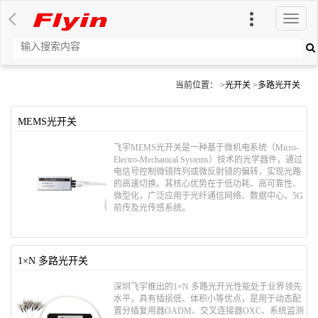
切
换
导
航
当前位置： >
光开关
>
多路光开关
MEMS光开关
飞宇MEMS光开关是一种基于​​微机电系统（Micro-
Electro-Mechanical Systems）技术​​的光学器件，通过
电信号控制微镜阵列或微反射镜的偏转，实现光路
的高速切换。其核心优势在于​​低功耗、高可靠性、
微型化​​，广泛应用于光纤通信网络、数据中心、5G
前传及光传感系统。
1×N 多路光开关
深圳飞宇推出的1×N 多路光开光性能处于业界领先
水平，具有插损低、体积小等优点，是用于动态配
置分插复用器OADM、交叉连接器OXC、系统监测