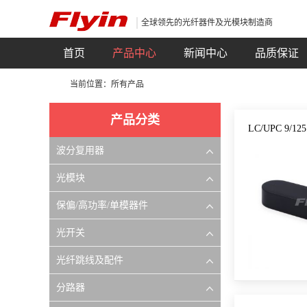
全球领先的光纤器件及光模块制造商
首页
产品中心
新闻中心
品质保证
当前位置：所有产品
产品分类
LC/UPC 9
波分复用器
光模块
保偏/高功率/单模器件
光开关
光纤跳线及配件
分路器